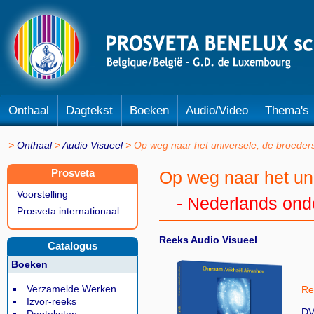
Onthaal
Dagtekst
Boeken
Audio/Video
Thema's
Onthaal
Audio Visueel
Op weg naar het universele, de broede
Prosveta
Op weg naar het un
Voorstelling
- Nederlands onde
Prosveta internationaal
Reeks Audio Visueel
Catalogus
Boeken
Verzamelde Werken
Ref
Izvor-reeks
DV