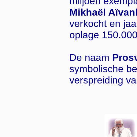
miljoen exemp
Mikhaël Aïva
verkocht en jaa
oplage 150.000
De naam
Pros
symbolische be
verspreiding van