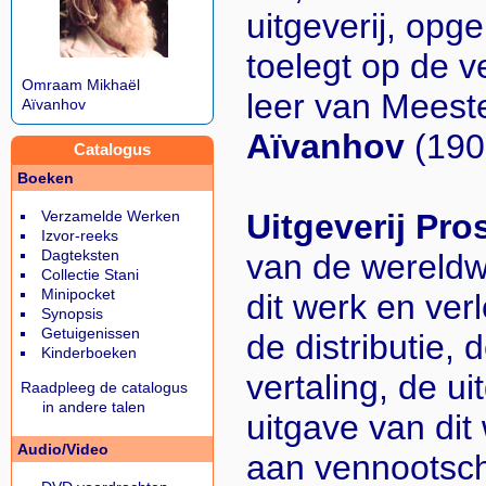
uitgeverij, opge
toelegt op de v
Omraam Mikhaël
leer van Meest
Aïvanhov
Aïvanhov
(190
Catalogus
Boeken
Uitgeverij Pro
Verzamelde Werken
Izvor-reeks
Dagteksten
van de wereldw
Collectie Stani
Minipocket
dit werk en ver
Synopsis
Getuigenissen
de distributie, 
Kinderboeken
vertaling, de u
Raadpleeg de catalogus
in andere talen
uitgave van dit
Audio/Video
aan vennootsc