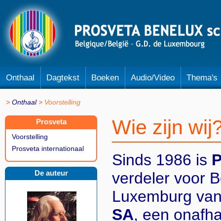
Onthaal
Dagtekst
Boeken
Audio/Video
Thema's
Onthaal
Voorstelling
Wie zijn wij
Prosveta
Voorstelling
Prosveta internationaal
Sinds 1986 is
P
De auteur
verdeler voor B
Luxemburg va
SA
, een onafha