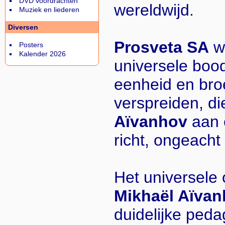
DVD voordrachten
wereldwijd.
Muziek en liederen
Diversen
Prosveta SA
wi
Posters
Kalender 2026
universele boo
eenheid en broe
verspreiden, d
Aïvanhov
aan 
richt, ongeacht 
Het universele
Mikhaël Aïva
duidelijke peda