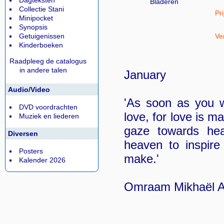
Dagteksten
Bladeren
Collectie Stani
Pri
Minipocket
Synopsis
Getuigenissen
Ver
Kinderboeken
Raadpleeg de catalogus
in andere talen
January
Audio/Video
'As soon as you w
DVD voordrachten
love, for love is m
Muziek en liederen
gaze towards hea
Diversen
heaven to inspire
Posters
make.'
Kalender 2026
Omraam Mikhaël A