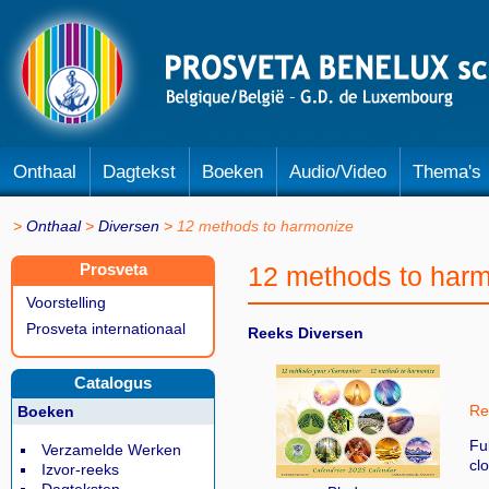
Onthaal
Dagtekst
Boeken
Audio/Video
Thema's
Onthaal
Diversen
12 methods to harmonize
Prosveta
12 methods to har
Voorstelling
Prosveta internationaal
Reeks Diversen
Catalogus
Ref
Boeken
Fu
Verzamelde Werken
cl
Izvor-reeks