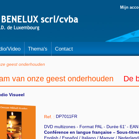
Mijn acco
dio/Video
Thema's
Contact
nze geest onderhouden
lam van onze geest onderhouden
De b
dio Visueel
DP7011FR
Ref. :
DVD multizones - Format PAL - Durée 61' - EA
Conférence en langue française – Sous-titres
English / Español / Italiano / Magyar / Nederlan