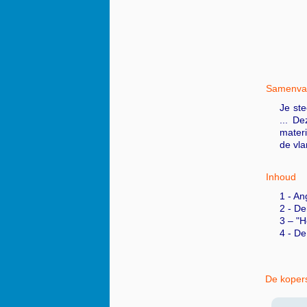
Samenvat
Je ste
... D
materi
de vla
Inhoud
1 - An
2 - De
3 – "H
4 - D
De kopers