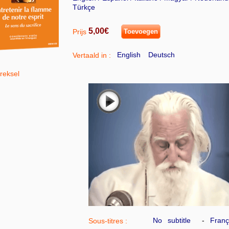
Türkçe
5,00€
Prijs
Toevoegen
English
Deutsch
Vertaald in :
treksel
No subtitle
Franç
Sous-titres :