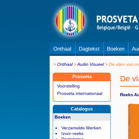
Onthaal
Dagtekst
Boeken
Au
Onthaal
Audio Visueel
De vlam van o
Prosveta
De v
Voorstelling
Prosveta internationaal
Reeks Au
Catalogus
Boeken
Verzamelde Werken
Izvor-reeks