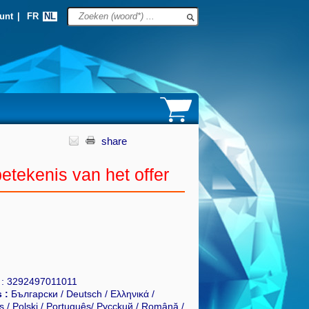
unt
|
FR
NL
share
etekenis van het offer
N : 3292497011011
 :
Български / Deutsch / Ελληνικά /
ds / Polski / Português/ Pycckuй / Română /