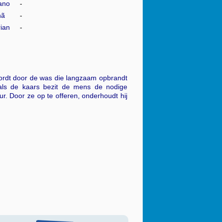
iano
nã
ian
wordt door de was die langzaam opbrandt
oals de kaars bezit de mens de nodige
ur. Door ze op te offeren, onderhoudt hij