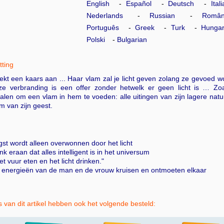
English
Español
Deutsch
Ital
Nederlands
Russian
Româ
Português
Greek
Turk
Hungar
Polski
Bulgarian
ting
ekt een kaars aan ... Haar vlam zal je licht geven zolang ze gevoed 
eze verbranding is een offer zonder hetwelk er geen licht is … Z
alen om een vlam in hem te voeden: alle uitingen van zijn lagere natu
m van zijn geest.
gst wordt alleen overwonnen door het licht
nk eraan dat alles intelligent is in het universum
et vuur eten en het licht drinken."
e energieën van de man en de vrouw kruisen en ontmoeten elkaar
 van dit artikel hebben ook het volgende besteld: