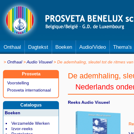
Onthaal
Dagtekst
Boeken
Audio/Video
Thema's
Onthaal
Audio Visueel
De ademhaling, sleutel tot de ritmes va
Prosveta
De ademhaling, sleu
Voorstelling
Nederlands onder
Prosveta internationaal
Reeks Audio Visueel
Catalogus
Boeken
Verzamelde Werken
Ref
Izvor-reeks
Vo