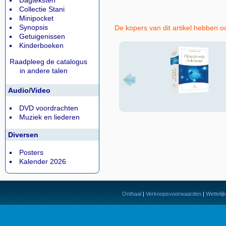
Dagteksten
Collectie Stani
Minipocket
Synopsis
De kopers van dit artikel hebben o
Getuigenissen
Kinderboeken
Raadpleeg de catalogus
in andere talen
Audio/Video
DVD voordrachten
Muziek en liederen
Diversen
Posters
Kalender 2026
Onthaal
|
Verkoopsvoorwaarden
|
Wettelij