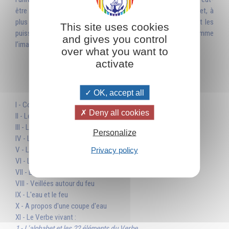
être ne comprendrez-vous jamais parfaitement cette figure et, à
plus forte raison, n’arriverez-vous pas à réaliser les vertus et les
This site uses cookies
puissances qu’elle représente, mais elle sera là pour vous comme
and gives you control
l’image d’un monde idéal qui vous tirera toujours vers le haut. »
over what you want to
activate
Table des matières
OK, accept all
I - Comment aborder l'étude de la Kabbale
Deny all cookies
II - Le nombre 10 et les 10 séphiroth
III - L'Arbre de Vie : structures et symboles
Personalize
IV - Le tétragramme et les 72 génies planétaires
V - La création du monde et la théorie des émanations
Privacy policy
VI - La chute de l'homme et son relèvement
VII - Les 4 éléments
VIII - Veillées autour du feu
IX - L'eau et le feu
X - A propos d'une coupe d'eau
XI - Le Verbe vivant :
1 - L'alphabet et les 22 éléments du Verbe