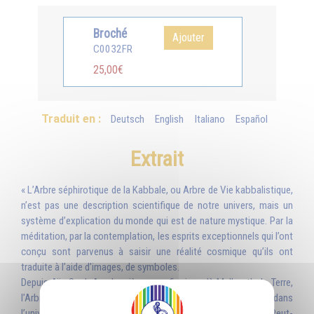
Broché
Ajouter
C0032FR
25,00€
Traduit en :
Deutsch
English
Italiano
Español
Extrait
« L’Arbre séphirotique de la Kabbale, ou Arbre de Vie kabbalistique,
n’est pas une description scientifique de notre univers, mais un
système d’explication du monde qui est de nature mystique. Par la
méditation, par la contemplation, les esprits exceptionnels qui l’ont
conçu sont parvenus à saisir une réalité cosmique qu’ils ont
traduite à l’aide d’images, de symboles.
Depuis Aïn Soph Aur, Lumière sans fin, jusqu'à Malhouth, la Terre,
l’Arbre séphirotique nous dit comment la Vie divine circule dans
l’univers. Tâchez de vous nourrir chaque jour de ses fruits. Peut-