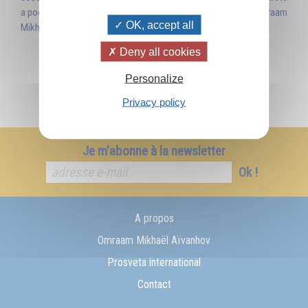
a poco a poco il vostro respiro fondersi nel respiro di Dio ».Omraam
OK, accept all
Mikhaël Aïvanhov
Deny all cookies
Personalize
Privacy policy
Je m'abonne à la newsletter
Ok !
A propos
Omraam Mikhaël Aïvanhov
Prosveta international
Contact