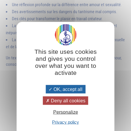
Une réflexion profonde sur la différence entre amour et sexualité.
Des avertissements sur les dangers du tantrisme mal compris.
Des clés pour transformer le plaisir en travail créateur.
La découverte de l’amour spirituel comme nourriture subtile et
inépuisable.
La vision d’un idéal supérieur capable de sublimer l’énergie sexuelle
et de la diriger vers la lumière.
This site uses cookies
and gives you control
Un texte à la fois pratique et initiatique, qui invite à réconcilier amour,
conscience et spiritualité.
over what you want to
activate
Ce qu'ils en disent
OK, accept all
« Omraam Mikhaël Aïvanhov prend sa place parmi
les grands Maîtres spirituels de l’humanité. »
—
Deny all cookies
Louise-Marie Frenette, biographe
Personalize
«
Parmi les grands enseignements spirituels, celui
Privacy policy
d’Omraam Mikhaël Aïvanhov se distingue par la