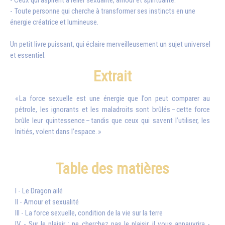
- Ceux qui aspirent à relier sexualité, amour et spiritualité.
- Toute personne qui cherche à transformer ses instincts en une
énergie créatrice et lumineuse.
Un petit livre puissant, qui éclaire merveilleusement un sujet universel
et essentiel.
Extrait
« La force sexuelle est une énergie que l’on peut comparer au
pétrole, les ignorants et les maladroits sont brûlés – cette force
brûle leur quintessence – tandis que ceux qui savent l’utiliser, les
Initiés, volent dans l’espace. »
Table des matières
I - Le Dragon ailé
II - Amour et sexualité
III - La force sexuelle, condition de la vie sur la terre
IV - Sur le plaisir : ne cherchez pas le plaisir, il vous appauvrira -