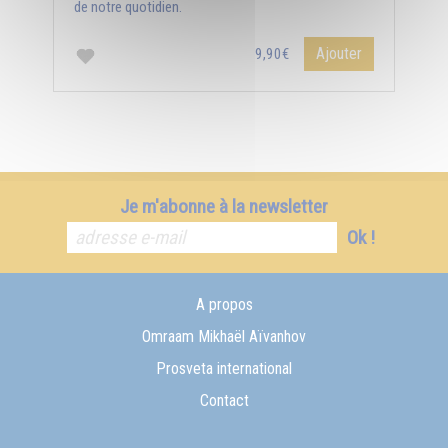
de notre quotidien.
Ajouter
9,90€
Je m'abonne à la newsletter
Ok !
A propos
Omraam Mikhaël Aïvanhov
Prosveta international
Contact