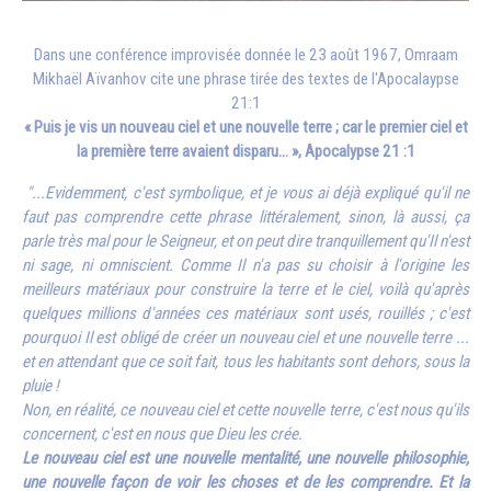
Dans une conférence improvisée donnée le 23 août 1967,
Omraam
Mikhaël Aïvanhov
cite une phrase tirée des textes de l'Apocalaypse
21:1
« Puis je vis un nouveau ciel et une nouvelle terre ; car le premier ciel et
la première terre avaient disparu… », Apocalypse 21 :1
"...Evidemment, c'est symbolique, et je vous ai déjà expliqué qu'il ne
faut pas comprendre cette phrase littéralement, sinon, là aussi, ça
parle très mal pour le Seigneur, et on peut dire tranquillement qu'Il n'est
ni sage, ni omniscient. Comme Il n'a pas su choisir à l'origine les
meilleurs matériaux pour construire la terre et le ciel, voilà qu'après
quelques millions d'années ces matériaux sont usés, rouillés ; c'est
pourquoi Il est obligé de créer un nouveau ciel et une nouvelle terre ...
et en attendant que ce soit fait, tous les habitants sont dehors, sous la
pluie !
Non, en réalité, ce nouveau ciel et cette nouvelle terre, c'est nous qu'ils
concernent, c'est en nous que Dieu les crée.
Le nouveau ciel est une nouvelle mentalité, une nouvelle philosophie,
une nouvelle façon de voir les choses et de les comprendre. Et la