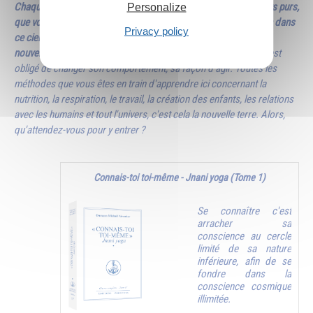
Chaque fois que vous nourrissez des pensées et des sentiments purs,
Personalize
que vous décidez de travailler pour un haut idéal, vous êtes déjà dans
Privacy policy
ce ciel nouveau, et ce ciel nouveau entraîne obligatoirement une
nouvelle terre
. Car celui qui embrasse une philosophie sublime est
obligé de changer son comportement, sa façon d'agir. Toutes les
méthodes que vous êtes en train d'apprendre ici concernant la
nutrition, la respiration, le travail, la création des enfants, les relations
avec les humains et tout l'univers, c'est cela la nouvelle terre. Alors,
qu'attendez-vous pour y entrer ?
Connais-toi toi-même - Jnani yoga (Tome 1)
Se connaître c'est
arracher sa
conscience au cercle
limité de sa nature
inférieure, afin de se
fondre dans la
conscience cosmique
illimitée.