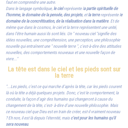
faut en comprendre une autre.
Dans le langage symbolique,
le ciel
représente l
a partie spirituelle de
l'homme, le domaine de la pensée, des projets
, et
la terre
représente l
e
domaine de la concrétisation, de la réalisation dans la matière
. Et de
même que dans le cosmos, le ciel et la terre représentent une unité,
dans l'être humain aussi ils sont liés. Un " nouveau ciel "signifie des
idées nouvelles, une compréhension, une perception, une philosophie
nouvelle qui entraînent une " nouvelle terre ", c'est-à-dire des attitudes
nouvelles, des comportements nouveaux et une nouvelle façon de
vivre..."
La tête est dans le ciel et les pieds sont sur
la terre
"...Les pieds, c'est ce qui marche d'après la tête, car les pieds courent
là où la tête a déjà quelques projets. Donc, c'est le comportement, la
conduite, la façon d'agir des humains qui changeront à cause du
changement de la tête, c'est- à-dire d'une nouvelle philosophie. Mais
ce nouveau ciel que Dieu est en train de créer, est-il vraiment nouveau
? Eh non, il est là depuis l'éternité, mais
c'est pour les humains qu'il
sera nouveau
.