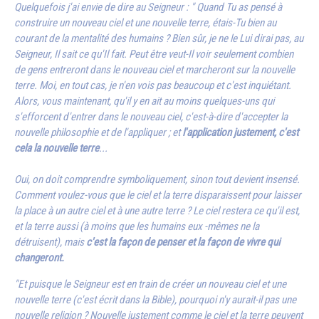
Quelquefois j'ai envie de dire au Seigneur : " Quand Tu as pensé à
construire un nouveau ciel et une nouvelle terre, étais-Tu bien au
courant de la mentalité des humains ? Bien sûr, je ne le Lui dirai pas, au
Seigneur, Il sait ce qu'Il fait. Peut être veut-Il voir seulement combien
de gens entreront dans le nouveau ciel et marcheront sur la nouvelle
terre. Moi, en tout cas, je n'en vois pas beaucoup et c'est inquiétant.
Alors, vous maintenant, qu'il y en ait au moins quelques-uns qui
s'efforcent d'entrer dans le nouveau ciel, c'est-à-dire d'accepter la
nouvelle philosophie et de l'appliquer ; et
l'application justement, c'est
cela la nouvelle terre
...
Oui, on doit comprendre symboliquement, sinon tout devient insensé.
Comment voulez-vous que le ciel et la terre disparaissent pour laisser
la place à un autre ciel et à une autre terre ? Le ciel restera ce qu'il est,
et la terre aussi (à moins que les humains eux -mêmes ne la
détruisent), mais
c'est la façon de penser et la façon de vivre qui
changeront.
"Et puisque le Seigneur est en train de créer un nouveau ciel et une
nouvelle terre (c'est écrit dans la Bible), pourquoi n'y aurait-il pas une
nouvelle religion ? Nouvelle justement comme le ciel et la terre peuvent