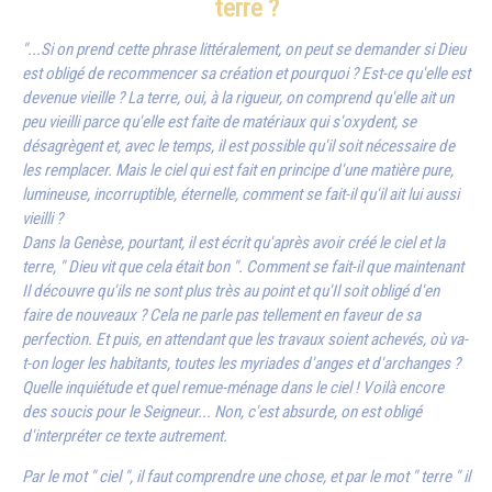
terre ?
"...Si on prend cette phrase littéralement, on peut se demander si Dieu
est obligé de recommencer sa création et pourquoi ? Est-ce qu'elle est
devenue vieille ? La terre, oui, à la rigueur, on comprend qu'elle ait un
peu vieilli parce qu'elle est faite de matériaux qui s'oxydent, se
désagrègent et, avec le temps, il est possible qu'il soit nécessaire de
les remplacer. Mais le ciel qui est fait en principe d'une matière pure,
lumineuse, incorruptible, éternelle, comment se fait-il qu'il ait lui aussi
vieilli ?
Dans la Genèse, pourtant, il est écrit qu'après avoir créé le ciel et la
terre, " Dieu vit que cela était bon ". Comment se fait-il que maintenant
Il découvre qu'ils ne sont plus très au point et qu'Il soit obligé d'en
faire de nouveaux ? Cela ne parle pas tellement en faveur de sa
perfection. Et puis, en attendant que les travaux soient achevés, où va-
t-on loger les habitants, toutes les myriades d'anges et d'archanges ?
Quelle inquiétude et quel remue-ménage dans le ciel ! Voilà encore
des soucis pour le Seigneur... Non, c'est absurde, on est obligé
d'interpréter ce texte autrement.
Par le mot " ciel ", il faut comprendre une chose, et par le mot " terre " il